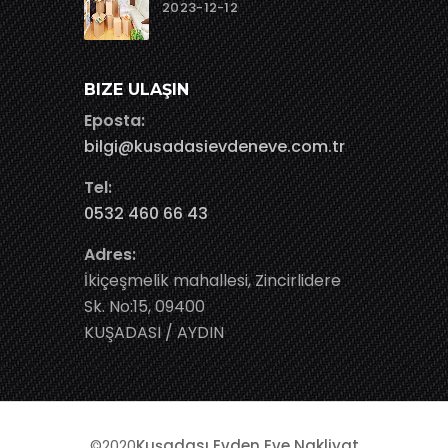
2023-12-12
BIZE ULAŞIN
Eposta:
bilgi@kusadasievdeneve.com.tr
Tel:
0532 460 66 43
Adres:
İkiçeşmelik mahallesi, Zincirlidere
Sk. No:15, 09400
KUŞADASI / AYDIN
©2020
Kuşadası Evden Eve Nakliyat