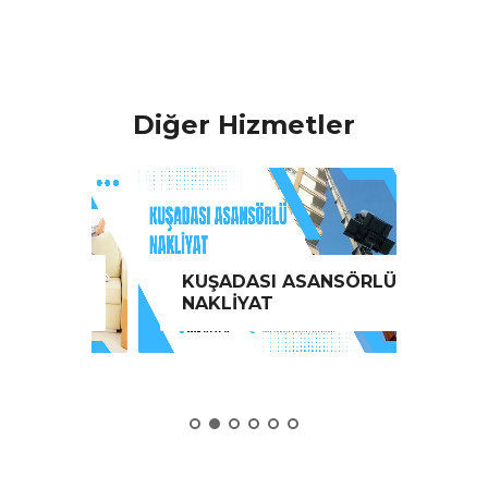
Diğer Hizmetler
VE
KUŞADASI ASANSÖRLÜ
KUŞ
NAKLİYAT
NAK